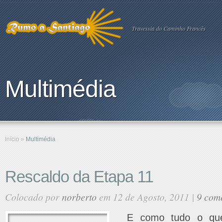
Travessia do Caminho Francês
Multimédia
Início
»
Multimédia
Rescaldo da Etapa 11
Colocado por
norberto
em 12 de Agosto, 2011 |
9 com
E como tudo o qu