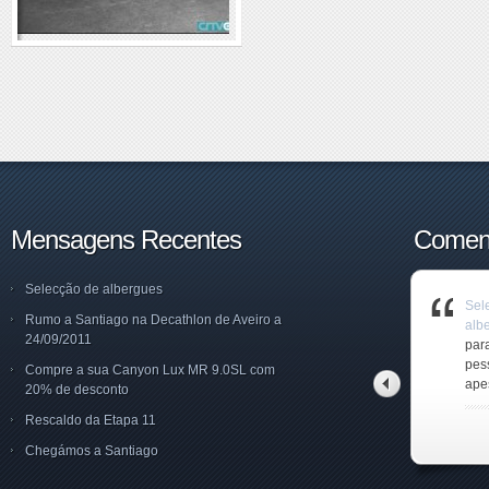
Mensagens Recentes
Coment
Selecção de albergues
Selecção de
Selecção de
Selecção de
Tra
Rumo a Santiago na Decathlon de Aveiro a
albergues
albergues
albergues
Cam
24/09/2011
Amigo Norberto,fiquei
Caro Tito, Terei todo o
para mim
Boa
um pouco confuso p
gosto em ajudá
pessoalmente,e
int
Compre a sua Canyon Lux MR 9.0SL com
apesar da vossa
o C
20% de desconto
tito alves pinto
norberto
Rescaldo da Etapa 11
tito alves pinto
Chegámos a Santiago