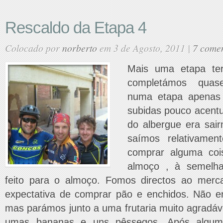
Rescaldo da Etapa 4
Colocado por
norberto
em 3 de Agosto, 2011 |
7 comen
Mais uma etapa te
completámos quas
numa etapa apenas
subidas pouco acent
do albergue era sair
saímos relativamen
comprar alguma co
almoço , à semelh
feito para o almoço. Fomos directos ao merc
expectativa de comprar pão e enchidos. Não e
mas parámos junto a uma frutaria muito agradá
umas bananas e uns pêssegos. Após algu