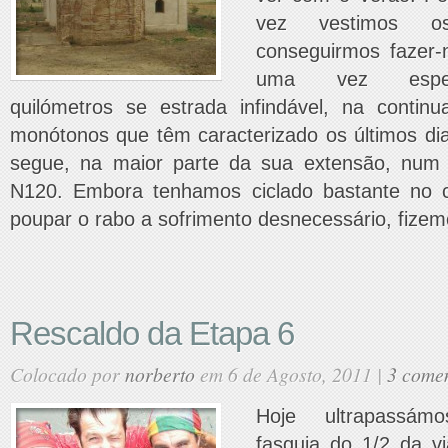
vez vestimos o
conseguirmos fazer-
uma vez esper
quilómetros se estrada infindável, na contin
monótonos que têm caracterizado os últimos di
segue, na maior parte da sua extensão, num 
N120. Embora tenhamos ciclado bastante no c
poupar o rabo a sofrimento desnecessário, fizem
Rescaldo da Etapa 6
Colocado por
norberto
em 6 de Agosto, 2011 |
3 comen
Hoje ultrapassám
fasquia do 1/2 da 