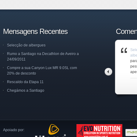
Mensagens Recentes
Coment
Selecção de albergues
Selecção de
Selecção de
Sel
Tra
Tra
Rumo a Santiago na Decathlon de Aveiro a
albergues
albergues
alb
Cam
Cam
24/09/2011
Amigo Norberto,fiquei
Caro Tito, Terei todo o
par
Olá 
Boa
um pouco confuso p
gosto em ajudá
pes
dis
int
Compre a sua Canyon Lux MR 9.0SL com
ape
o C
20% de desconto
tito alves pinto
norberto
Rescaldo da Etapa 11
Chegámos a Santiago
Apoiado por: