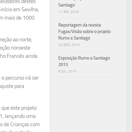
nhecedores destes
Santiago
nício em Sevilha,
11 JAN, 2016
em mais de 1000
Reportagem da revista
Fugas/Visão sobre o projeto
Rumo a Santiago
eção ao norte,
25 AGO, 2013
reção noroeste
ho Francês ainda
Exposição Rumo a Santiago
2013
8 JUL, 2013
o percurso irá ser
ajuste para
 que este projeto
1, lançando uma
os de Crianças com