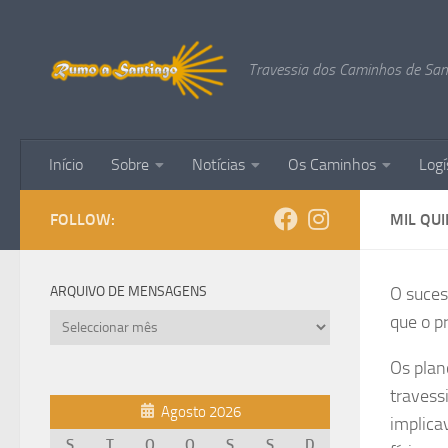
Skip to content
Travessia dos Caminhos de San
Início
Sobre
Notícias
Os Caminhos
Logí
FOLLOW:
MIL QU
ARQUIVO DE MENSAGENS
O suces
que o p
Arquivo
de
Os plan
mensagens
travess
Agosto 2026
implica
S
T
Q
Q
S
S
D