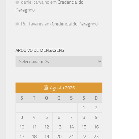
daniel carvalho
em
Credencial do
Peregrino
Rui Tavares
em
Credencial do Peregrino
ARQUIVO DE MENSAGENS
Arquivo
de
mensagens
Agosto 2026
S
T
Q
Q
S
S
D
1
2
3
4
5
6
7
8
9
10
11
12
13
14
15
16
17
18
19
20
21
22
23