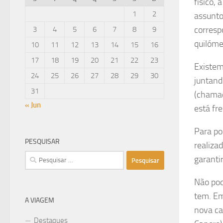
físico,
1
2
assunto
corresp
3
4
5
6
7
8
9
quilóme
10
11
12
13
14
15
16
17
18
19
20
21
22
23
Existem
24
25
26
27
28
29
30
juntand
31
(chamad
« Jun
está fr
Para po
PESQUISAR
realiza
Pesquisar
garanti
por:
Não pod
tem. Em
A VIAGEM
nova ca
Destaques