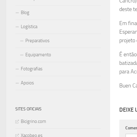
Cancro)
deste t
Blog
Em fina
Logística
Esperam
projeto
Preparativos
É então
Equipamento
batizad
Fotografias
para Acr
Apoios
Buen C
SITES OFICIAIS
DEIXE
Bicigrino.com
Comen
Xacobeo.es