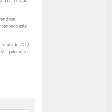
data da redação
randiosa.
ompanhado este
ventura de 2012,
Mil quilómetros