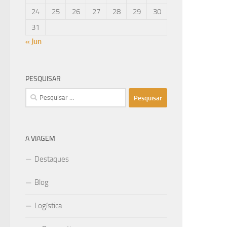
24
25
26
27
28
29
30
31
« Jun
PESQUISAR
Pesquisar
por:
A VIAGEM
Destaques
Blog
Logística