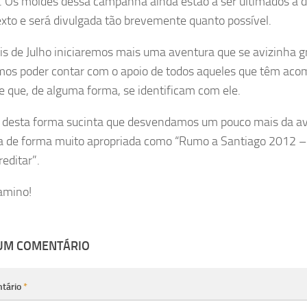
. Os moldes dessa campanha ainda estão a ser ultimados à 
exto e será divulgada tão brevemente quanto possível.
is de Julho iniciaremos mais uma aventura que se avizinha g
os poder contar com o apoio de todos aqueles que têm ac
 e que, de alguma forma, se identificam com ele.
 desta forma sucinta que desvendamos um pouco mais da a
a de forma muito apropriada como “Rumo a Santiago 2012 – 
editar”.
amino!
 UM COMENTÁRIO
tário
*