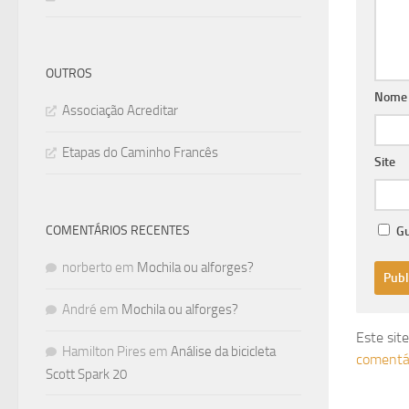
OUTROS
Nom
Associação Acreditar
Etapas do Caminho Francês
Site
COMENTÁRIOS RECENTES
Gu
norberto
em
Mochila ou alforges?
André
em
Mochila ou alforges?
Este sit
Hamilton Pires
em
Análise da bicicleta
comentá
Scott Spark 20