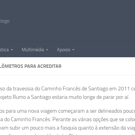
tiago
stica
Multimédia
Apoios
ILÓMETROS PARA ACREDITAR
so da travessia do Caminho Francês de Santiago em 2011 ce
rojeto Rumo a Santiago estaria muito longe de parar por aí.
os para uma nova viagem começaram a ser delineados pouc
ia do Caminho Francês. Perante as várias opções que se col
vam subir um pouco mais a fasquia quanto à extensão da via