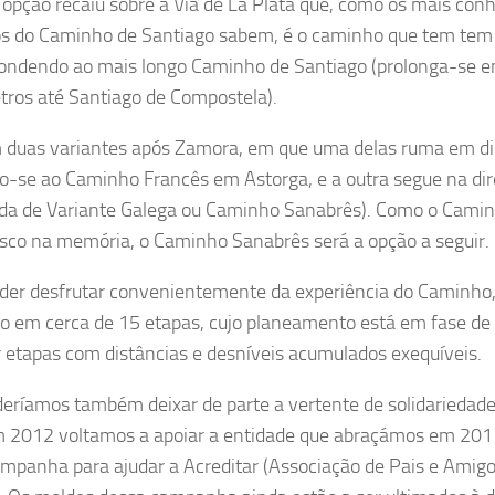
 a opção recaiu sobre a Via de La Plata que, como os mais co
s do Caminho de Santiago sabem, é o caminho que tem tem i
ondendo ao mais longo Caminho de Santiago (prolonga-se 
tros até Santiago de Compostela).
 duas variantes após Zamora, em que uma delas ruma em dir
o-se ao Caminho Francês em Astorga, e a outra segue na di
a de Variante Galega ou Caminho Sanabrês). Como o Camin
esco na memória, o Caminho Sanabrês será a opção a seguir.
der desfrutar convenientemente da experiência do Caminho, 
do em cerca de 15 etapas, cujo planeamento está em fase de 
r etapas com distâncias e desníveis acumulados exequíveis.
eríamos também deixar de parte a vertente de solidariedade
 2012 voltamos a apoiar a entidade que abraçámos em 201
mpanha para ajudar a Acreditar (Associação de Pais e Amig