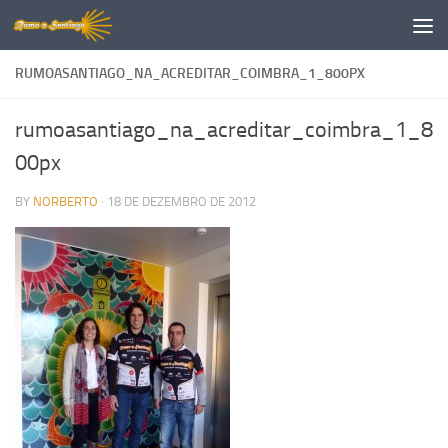
Skip to content
RUMOASANTIAGO_NA_ACREDITAR_COIMBRA_1_800PX
rumoasantiago_na_acreditar_coimbra_1_8
00px
BY
NORBERTO
·
18 DE DEZEMBRO DE 2012