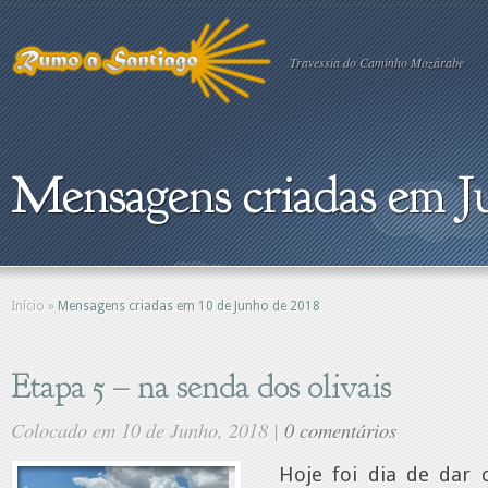
Travessia do Caminho Mozárabe
Mensagens criadas em J
Início
»
Mensagens criadas em 10 de Junho de 2018
Etapa 5 – na senda dos olivais
Colocado em 10 de Junho, 2018 |
0 comentários
Hoje foi dia de dar 