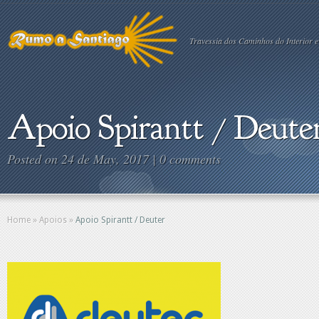
Travessia dos Caminhos do Interior e
Apoio Spirantt / Deute
Posted on 24 de May, 2017 |
0 comments
Home
»
Apoios
»
Apoio Spirantt / Deuter