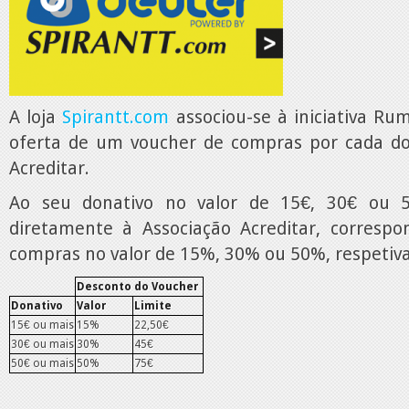
A loja
Spirantt.com
associou-se à iniciativa Ru
oferta de um voucher de compras por cada do
Acreditar.
Ao seu donativo no valor de 15€, 30€ ou 
diretamente à Associação Acreditar, corresp
compras no valor de 15%, 30% ou 50%, respeti
Desconto do Voucher
Donativo
Valor
Limite
15€ ou mais
15%
22,50€
30€ ou mais
30%
45€
50€ ou mais
50%
75€