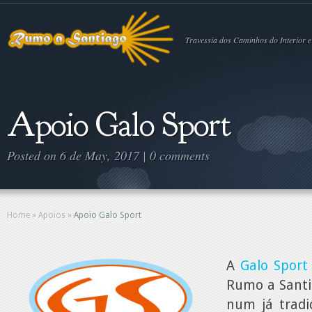
Travessia dos Caminhos do Interior e
Apoio Galo Sport
Posted on 6 de May, 2017 |
0 comments
Home
»
Apoios
»
Apoio Galo Sport
A
Galo Sport
Rumo a Santi
num já tradi