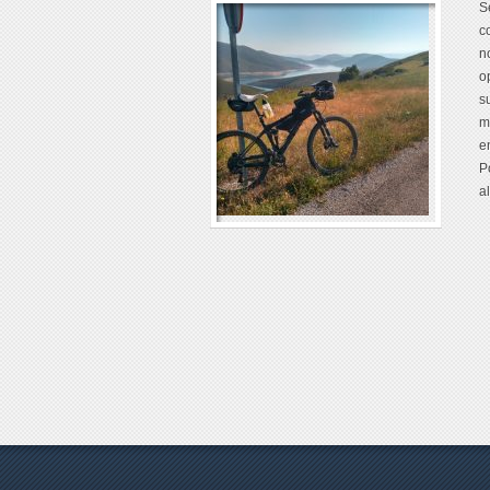
S
c
n
o
s
m
e
P
a