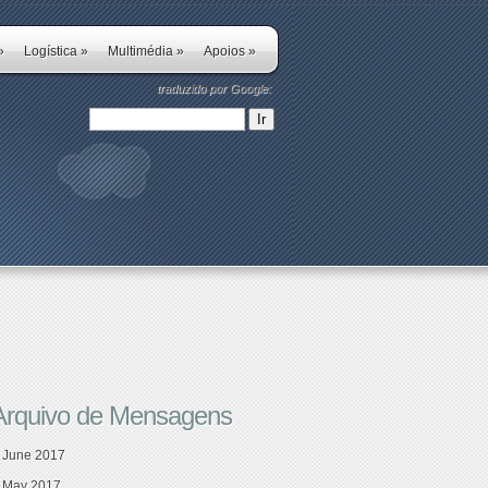
»
Logística
»
Multimédia
»
Apoios
»
traduzido por Google:
Arquivo de Mensagens
June 2017
May 2017