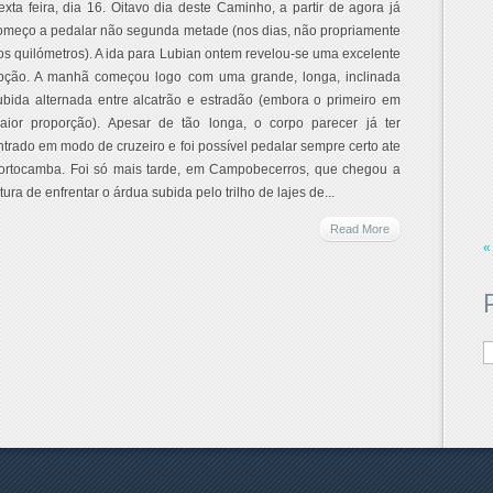
exta feira, dia 16. Oitavo dia deste Caminho, a partir de agora já
omeço a pedalar não segunda metade (nos dias, não propriamente
os quilómetros). A ida para Lubian ontem revelou-se uma excelente
pção. A manhã começou logo com uma grande, longa, inclinada
ubida alternada entre alcatrão e estradão (embora o primeiro em
aior proporção). Apesar de tão longa, o corpo parecer já ter
ntrado em modo de cruzeiro e foi possível pedalar sempre certo ate
ortocamba. Foi só mais tarde, em Campobecerros, que chegou a
ltura de enfrentar o árdua subida pelo trilho de lajes de...
Read More
«