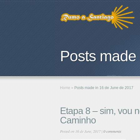
Posts made 
Home
»
Posts made in 16 de June de 2017
Etapa 8 – sim, vou n
Caminho
Posted on 16 de June, 2017 |
0 comments