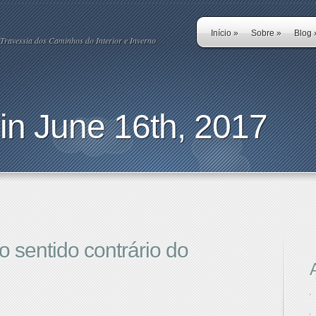
Início
»
Sobre
»
Blog
Travessia dos Caminhos do Interior e Inverno
in June 16th, 2017
o sentido contrário do