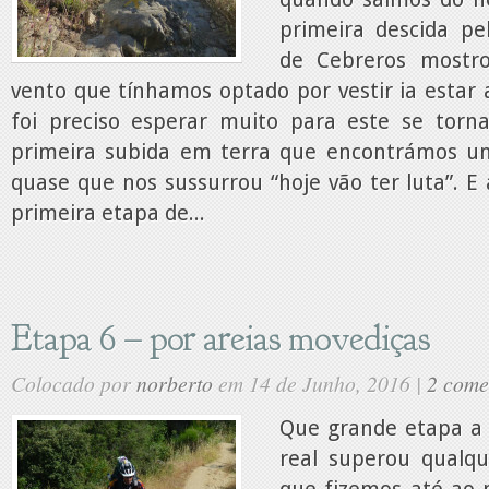
primeira descida pel
de Cebreros mostr
vento que tínhamos optado por vestir ia estar 
foi preciso esperar muito para este se torna
primeira subida em terra que encontrámos un
quase que nos sussurrou “hoje vão ter luta”. E a
primeira etapa de...
Etapa 6 – por areias movediças
Colocado por
norberto
em 14 de Junho, 2016 |
2 come
Que grande etapa a d
real superou qualq