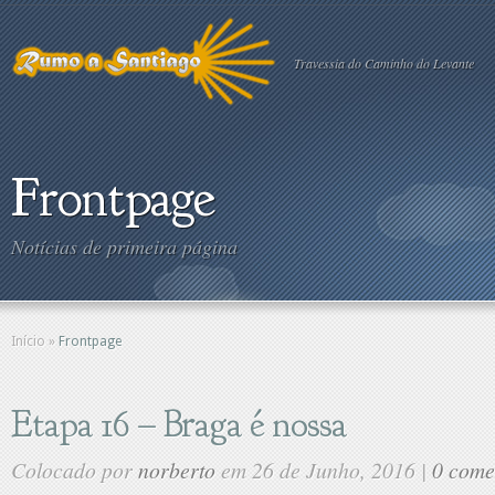
Travessia do Caminho do Levante
Frontpage
Notícias de primeira página
Início
»
Frontpage
Etapa 16 – Braga é nossa
Colocado por
norberto
em 26 de Junho, 2016 |
0 come