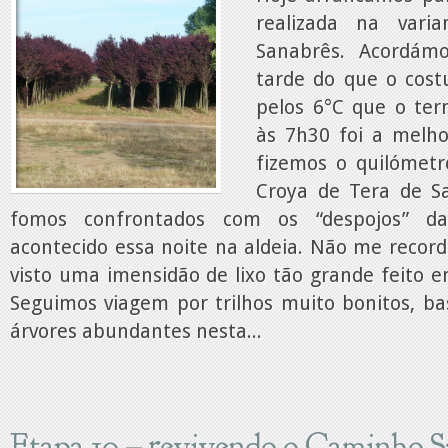
realizada na vari
Sanabrês. Acordá
tarde do que o cost
pelos 6°C que o t
às 7h30 foi a melh
fizemos o quilómet
Croya de Tera de S
fomos confrontados com os “despojos” d
acontecido essa noite na aldeia. Não me recor
visto uma imensidão de lixo tão grande feito 
Seguimos viagem por trilhos muito bonitos, ba
árvores abundantes nesta...
Etapa 10 – revivendo o Caminho S