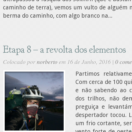
caminho de terra), vemos um vulto de alguém 
berma do caminho, com algo branco na...
Etapa 8 – a revolta dos elementos
Colocado por
norberto
em 16 de Junho, 2016 |
0 come
Partimos relativam
Com cerca de 100 qui
e não sabendo ao c
dos trilhos, não d
preguiça e levantá
despertador tocou. 
um frio cortante, se
vento forte de oeste