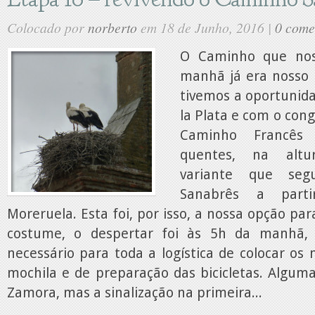
Colocado por
norberto
em 18 de Junho, 2016 |
0 come
O Caminho que nos
manhã já era nosso
tivemos a oportunida
la Plata e com o con
Caminho Francê
quentes, na alt
variante que se
Sanabrês a part
Moreruela. Esta foi, por isso, a nossa opção pa
costume, o despertar foi às 5h da manhã,
necessário para toda a logística de colocar os
mochila e de preparação das bicicletas. Algum
Zamora, mas a sinalização na primeira...