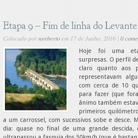
Etapa 9 – Fim de linha do Levante
Colocado por
norberto
em 17 de Junho, 2016 |
0 come
Hoje foi uma et
surpresas. O perfil d
claro quanto aos 
representavam algu
com cerca de 10 q
para fazer (que for
ânimo também estav
primeiros quilómet
a um carrossel, com sucessivos sobe e desce. 
dia: quase no final de uma grande descida, 
ultrapassou a fasquia dos 50km/h (que é basta